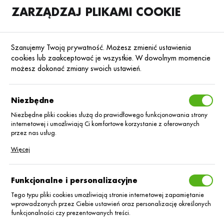
ZARZĄDZAJ PLIKAMI COOKIE
SKLEP
B2B
Szanujemy Twoją prywatność. Możesz zmienić ustawienia
cookies lub zaakceptować je wszystkie. W dowolnym momencie
możesz dokonać zmiany swoich ustawień.
Strona główna
Środki ochrony roślin
ŚOR
Fungicydy
Poprzedni
Następny
Niezbędne
Niezbędne pliki cookies służą do prawidłowego funkcjonowania strony
■
internetowej i umożliwiają Ci komfortowe korzystanie z oferowanych
Elatus Era/5L
przez nas usług.
Pliki cookies odpowiadają na podejmowane przez Ciebie działania w
Więcej
celu m.in. dostosowania Twoich ustawień preferencji prywatności,
logowania czy wypełniania formularzy. Dzięki plikom cookies strona, z
której korzystasz, może działać bez zakłóceń.
Funkcjonalne i personalizacyjne
Tego typu pliki cookies umożliwiają stronie internetowej zapamiętanie
wprowadzonych przez Ciebie ustawień oraz personalizację określonych
funkcjonalności czy prezentowanych treści.