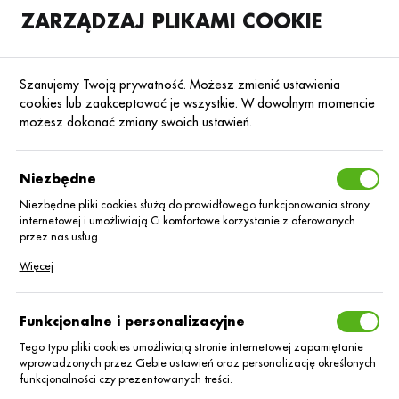
ZARZĄDZAJ PLIKAMI COOKIE
SKLEP
B2B
Szanujemy Twoją prywatność. Możesz zmienić ustawienia
cookies lub zaakceptować je wszystkie. W dowolnym momencie
możesz dokonać zmiany swoich ustawień.
Strona główna
Środki ochrony roślin
ŚOR
Fungicydy
Poprzedni
Następny
Niezbędne
Niezbędne pliki cookies służą do prawidłowego funkcjonowania strony
■
internetowej i umożliwiają Ci komfortowe korzystanie z oferowanych
Dynamo_1kg
przez nas usług.
Pliki cookies odpowiadają na podejmowane przez Ciebie działania w
Więcej
celu m.in. dostosowania Twoich ustawień preferencji prywatności,
logowania czy wypełniania formularzy. Dzięki plikom cookies strona, z
której korzystasz, może działać bez zakłóceń.
Funkcjonalne i personalizacyjne
Tego typu pliki cookies umożliwiają stronie internetowej zapamiętanie
wprowadzonych przez Ciebie ustawień oraz personalizację określonych
funkcjonalności czy prezentowanych treści.