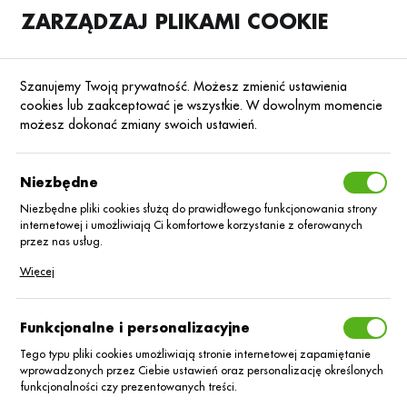
ZARZĄDZAJ PLIKAMI COOKIE
SKLEP
B2B
Szanujemy Twoją prywatność. Możesz zmienić ustawienia
cookies lub zaakceptować je wszystkie. W dowolnym momencie
możesz dokonać zmiany swoich ustawień.
Strona główna
Środki ochrony roślin
ŚOR
Fungicydy
Poprzedni
Następny
Niezbędne
Niezbędne pliki cookies służą do prawidłowego funkcjonowania strony
■
internetowej i umożliwiają Ci komfortowe korzystanie z oferowanych
Delaro Forte_1 L
przez nas usług.
Pliki cookies odpowiadają na podejmowane przez Ciebie działania w
Więcej
celu m.in. dostosowania Twoich ustawień preferencji prywatności,
logowania czy wypełniania formularzy. Dzięki plikom cookies strona, z
której korzystasz, może działać bez zakłóceń.
Funkcjonalne i personalizacyjne
Tego typu pliki cookies umożliwiają stronie internetowej zapamiętanie
wprowadzonych przez Ciebie ustawień oraz personalizację określonych
funkcjonalności czy prezentowanych treści.