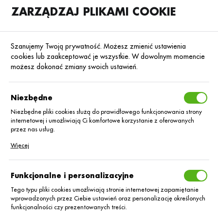
ZARZĄDZAJ PLIKAMI COOKIE
SKLEP
B2B
Szanujemy Twoją prywatność. Możesz zmienić ustawienia
cookies lub zaakceptować je wszystkie. W dowolnym momencie
możesz dokonać zmiany swoich ustawień.
Strona główna
Środki ochrony roślin
ŚOR
Fungicydy
Poprzedni
Następny
Niezbędne
Niezbędne pliki cookies służą do prawidłowego funkcjonowania strony
■
internetowej i umożliwiają Ci komfortowe korzystanie z oferowanych
Dagonis/5L
przez nas usług.
Pliki cookies odpowiadają na podejmowane przez Ciebie działania w
Więcej
celu m.in. dostosowania Twoich ustawień preferencji prywatności,
logowania czy wypełniania formularzy. Dzięki plikom cookies strona, z
której korzystasz, może działać bez zakłóceń.
Funkcjonalne i personalizacyjne
Tego typu pliki cookies umożliwiają stronie internetowej zapamiętanie
wprowadzonych przez Ciebie ustawień oraz personalizację określonych
funkcjonalności czy prezentowanych treści.