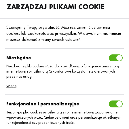
ZARZĄDZAJ PLIKAMI COOKIE
SKLEP
B2B
Szanujemy Twoją prywatność. Możesz zmienić ustawienia
cookies lub zaakceptować je wszystkie. W dowolnym momencie
możesz dokonać zmiany swoich ustawień.
Strona główna
Środki ochrony roślin
ŚOR
Fungicydy
Poprzedni
Następny
Niezbędne
Niezbędne pliki cookies służą do prawidłowego funkcjonowania strony
internetowej i umożliwiają Ci komfortowe korzystanie z oferowanych
Curzate Gachinko Pak
przez nas usług.
■
(Curzate™ 60 WG 0,5 kg +
Pliki cookies odpowiadają na podejmowane przez Ciebie działania w
Więcej
celu m.in. dostosowania Twoich ustawień preferencji prywatności,
Gachinko® 1L)
logowania czy wypełniania formularzy. Dzięki plikom cookies strona, z
której korzystasz, może działać bez zakłóceń.
Funkcjonalne i personalizacyjne
Tego typu pliki cookies umożliwiają stronie internetowej zapamiętanie
wprowadzonych przez Ciebie ustawień oraz personalizację określonych
funkcjonalności czy prezentowanych treści.