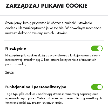
ZARZĄDZAJ PLIKAMI COOKIE
SKLEP
B2B
Szanujemy Twoją prywatność. Możesz zmienić ustawienia
cookies lub zaakceptować je wszystkie. W dowolnym momencie
możesz dokonać zmiany swoich ustawień.
Strona główna
Środki ochrony roślin
ŚOR
Fungicydy
Poprzedni
Następny
Niezbędne
Niezbędne pliki cookies służą do prawidłowego funkcjonowania strony
■
internetowej i umożliwiają Ci komfortowe korzystanie z oferowanych
Clayton Augusta 250 SC_5L
przez nas usług.
Pliki cookies odpowiadają na podejmowane przez Ciebie działania w
Więcej
celu m.in. dostosowania Twoich ustawień preferencji prywatności,
logowania czy wypełniania formularzy. Dzięki plikom cookies strona, z
której korzystasz, może działać bez zakłóceń.
Funkcjonalne i personalizacyjne
Tego typu pliki cookies umożliwiają stronie internetowej zapamiętanie
wprowadzonych przez Ciebie ustawień oraz personalizację określonych
funkcjonalności czy prezentowanych treści.