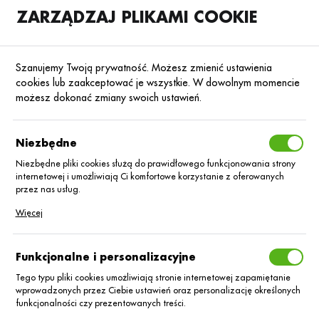
ZARZĄDZAJ PLIKAMI COOKIE
SKLEP
B2B
Szanujemy Twoją prywatność. Możesz zmienić ustawienia
cookies lub zaakceptować je wszystkie. W dowolnym momencie
możesz dokonać zmiany swoich ustawień.
Strona główna
Środki ochrony roślin
ŚOR
Fungicydy
Poprzedni
Następny
Niezbędne
Niezbędne pliki cookies służą do prawidłowego funkcjonowania strony
■
internetowej i umożliwiają Ci komfortowe korzystanie z oferowanych
Airone SC/5L
przez nas usług.
Pliki cookies odpowiadają na podejmowane przez Ciebie działania w
Więcej
celu m.in. dostosowania Twoich ustawień preferencji prywatności,
logowania czy wypełniania formularzy. Dzięki plikom cookies strona, z
której korzystasz, może działać bez zakłóceń.
Funkcjonalne i personalizacyjne
Tego typu pliki cookies umożliwiają stronie internetowej zapamiętanie
wprowadzonych przez Ciebie ustawień oraz personalizację określonych
funkcjonalności czy prezentowanych treści.