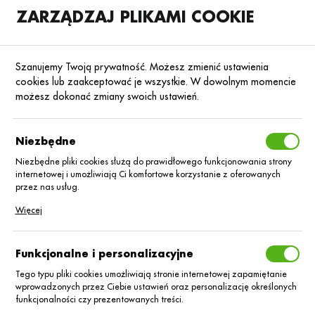
ZARZĄDZAJ PLIKAMI COOKIE
SKLEP
B2B
Szanujemy Twoją prywatność. Możesz zmienić ustawienia
cookies lub zaakceptować je wszystkie. W dowolnym momencie
możesz dokonać zmiany swoich ustawień.
Strona główna
Środki ochrony roślin
ŚOR
Fungicydy
Poprzedni
Następny
Niezbędne
Niezbędne pliki cookies służą do prawidłowego funkcjonowania strony
■
internetowej i umożliwiają Ci komfortowe korzystanie z oferowanych
Airone SC/1 L
przez nas usług.
Pliki cookies odpowiadają na podejmowane przez Ciebie działania w
Więcej
celu m.in. dostosowania Twoich ustawień preferencji prywatności,
logowania czy wypełniania formularzy. Dzięki plikom cookies strona, z
której korzystasz, może działać bez zakłóceń.
Funkcjonalne i personalizacyjne
Tego typu pliki cookies umożliwiają stronie internetowej zapamiętanie
wprowadzonych przez Ciebie ustawień oraz personalizację określonych
funkcjonalności czy prezentowanych treści.