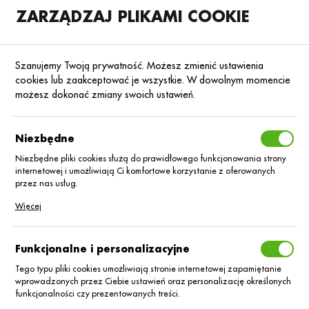
ZARZĄDZAJ PLIKAMI COOKIE
SKLEP
B2B
Szanujemy Twoją prywatność. Możesz zmienić ustawienia
cookies lub zaakceptować je wszystkie. W dowolnym momencie
możesz dokonać zmiany swoich ustawień.
Strona główna
Środki ochrony roślin
ŚOR
Poprzedni
Następny
Niezbędne
Niezbędne pliki cookies służą do prawidłowego funkcjonowania strony
internetowej i umożliwiają Ci komfortowe korzystanie z oferowanych
Li-700 Star/5 litrów
przez nas usług.
Pliki cookies odpowiadają na podejmowane przez Ciebie działania w
Więcej
celu m.in. dostosowania Twoich ustawień preferencji prywatności,
logowania czy wypełniania formularzy. Dzięki plikom cookies strona, z
której korzystasz, może działać bez zakłóceń.
Funkcjonalne i personalizacyjne
Tego typu pliki cookies umożliwiają stronie internetowej zapamiętanie
wprowadzonych przez Ciebie ustawień oraz personalizację określonych
funkcjonalności czy prezentowanych treści.