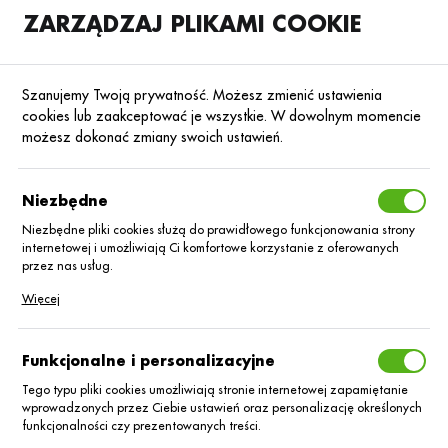
ZARZĄDZAJ PLIKAMI COOKIE
SKLEP
B2B
Szanujemy Twoją prywatność. Możesz zmienić ustawienia
cookies lub zaakceptować je wszystkie. W dowolnym momencie
możesz dokonać zmiany swoich ustawień.
Przypomnienie
hasła
Niezbędne
Niezbędne pliki cookies służą do prawidłowego funkcjonowania strony
internetowej i umożliwiają Ci komfortowe korzystanie z oferowanych
Adres e-mail:
przez nas usług.
Pliki cookies odpowiadają na podejmowane przez Ciebie działania w
Więcej
celu m.in. dostosowania Twoich ustawień preferencji prywatności,
logowania czy wypełniania formularzy. Dzięki plikom cookies strona, z
której korzystasz, może działać bez zakłóceń.
Funkcjonalne i personalizacyjne
Przypomnij hasło
Tego typu pliki cookies umożliwiają stronie internetowej zapamiętanie
wprowadzonych przez Ciebie ustawień oraz personalizację określonych
funkcjonalności czy prezentowanych treści.