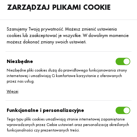
ZARZĄDZAJ PLIKAMI COOKIE
SKLEP
B2B
Szanujemy Twoją prywatność. Możesz zmienić ustawienia
cookies lub zaakceptować je wszystkie. W dowolnym momencie
możesz dokonać zmiany swoich ustawień.
Nawozy dolistne foliQ
Niezbędne
foliQ to produkowane z najwyższej jakości
certyfikowanych surowców i komponentów
Niezbędne pliki cookies służą do prawidłowego funkcjonowania strony
nawozy dolistne, powstałe na bazie czystej
internetowej i umożliwiają Ci komfortowe korzystanie z oferowanych
przez nas usług.
wody, z użyciem nowoczesnego młyna
rozdrabniającego oraz stacji odgazowania
Pliki cookies odpowiadają na podejmowane przez Ciebie działania w
Więcej
produktów.
celu m.in. dostosowania Twoich ustawień preferencji prywatności,
logowania czy wypełniania formularzy. Dzięki plikom cookies strona, z
której korzystasz, może działać bez zakłóceń.
Funkcjonalne i personalizacyjne
Tego typu pliki cookies umożliwiają stronie internetowej zapamiętanie
wprowadzonych przez Ciebie ustawień oraz personalizację określonych
funkcjonalności czy prezentowanych treści.