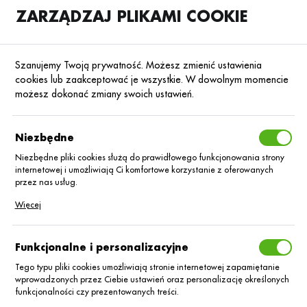
ZARZĄDZAJ PLIKAMI COOKIE
SKLEP
B2B
Szanujemy Twoją prywatność. Możesz zmienić ustawienia
cookies lub zaakceptować je wszystkie. W dowolnym momencie
możesz dokonać zmiany swoich ustawień.
Strona główna
Blog
Niezbędne
Nowe produkty Agrii Polska
na rynku
Niezbędne pliki cookies służą do prawidłowego funkcjonowania strony
internetowej i umożliwiają Ci komfortowe korzystanie z oferowanych
przez nas usług.
13.02.2026
Mówią o nas
Pliki cookies odpowiadają na podejmowane przez Ciebie działania w
Więcej
celu m.in. dostosowania Twoich ustawień preferencji prywatności,
logowania czy wypełniania formularzy. Dzięki plikom cookies strona, z
której korzystasz, może działać bez zakłóceń.
Funkcjonalne i personalizacyjne
Tego typu pliki cookies umożliwiają stronie internetowej zapamiętanie
wprowadzonych przez Ciebie ustawień oraz personalizację określonych
funkcjonalności czy prezentowanych treści.