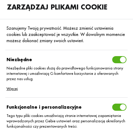
ZARZĄDZAJ PLIKAMI COOKIE
SKLEP
B2B
Szanujemy Twoją prywatność. Możesz zmienić ustawienia
cookies lub zaakceptować je wszystkie. W dowolnym momencie
możesz dokonać zmiany swoich ustawień.
Strona główna
Blog
Mówią o nas
Niezbędne
Nowa odsłona foliQ. Rolnicy
dostaną więcej niż etykietę
Niezbędne pliki cookies służą do prawidłowego funkcjonowania strony
internetowej i umożliwiają Ci komfortowe korzystanie z oferowanych
przez nas usług.
05.09.2025
Mówią o nas
Pliki cookies odpowiadają na podejmowane przez Ciebie działania w
Więcej
celu m.in. dostosowania Twoich ustawień preferencji prywatności,
logowania czy wypełniania formularzy. Dzięki plikom cookies strona, z
której korzystasz, może działać bez zakłóceń.
Funkcjonalne i personalizacyjne
Tego typu pliki cookies umożliwiają stronie internetowej zapamiętanie
wprowadzonych przez Ciebie ustawień oraz personalizację określonych
funkcjonalności czy prezentowanych treści.