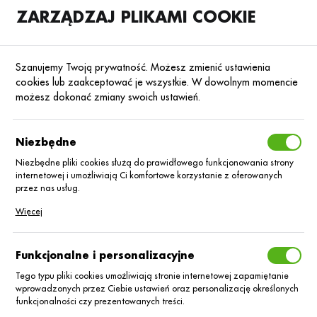
ZARZĄDZAJ PLIKAMI COOKIE
SKLEP
B2B
Szanujemy Twoją prywatność. Możesz zmienić ustawienia
cookies lub zaakceptować je wszystkie. W dowolnym momencie
możesz dokonać zmiany swoich ustawień.
Strona główna
Blog
Baza wiedzy
Niezbędne
Ochrona kukurydzy
przed chwastami
Niezbędne pliki cookies służą do prawidłowego funkcjonowania strony
internetowej i umożliwiają Ci komfortowe korzystanie z oferowanych
przez nas usług.
12.06.2026
Baza wiedzy
Pliki cookies odpowiadają na podejmowane przez Ciebie działania w
Więcej
celu m.in. dostosowania Twoich ustawień preferencji prywatności,
logowania czy wypełniania formularzy. Dzięki plikom cookies strona, z
której korzystasz, może działać bez zakłóceń.
Funkcjonalne i personalizacyjne
Tego typu pliki cookies umożliwiają stronie internetowej zapamiętanie
wprowadzonych przez Ciebie ustawień oraz personalizację określonych
funkcjonalności czy prezentowanych treści.