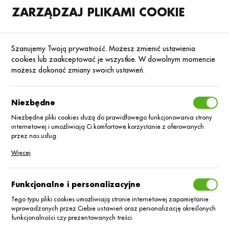
ZARZĄDZAJ PLIKAMI COOKIE
SKLEP
B2B
Szanujemy Twoją prywatność. Możesz zmienić ustawienia
cookies lub zaakceptować je wszystkie. W dowolnym momencie
możesz dokonać zmiany swoich ustawień.
Strona główna
Blog
Aktualności
Niezbędne
Mobilke zaprawianie do zakupu
nasion rzepaku
Niezbędne pliki cookies służą do prawidłowego funkcjonowania strony
internetowej i umożliwiają Ci komfortowe korzystanie z oferowanych
przez nas usług.
06.07.2026
Promocje
Pliki cookies odpowiadają na podejmowane przez Ciebie działania w
Więcej
celu m.in. dostosowania Twoich ustawień preferencji prywatności,
logowania czy wypełniania formularzy. Dzięki plikom cookies strona, z
której korzystasz, może działać bez zakłóceń.
Funkcjonalne i personalizacyjne
Tego typu pliki cookies umożliwiają stronie internetowej zapamiętanie
wprowadzonych przez Ciebie ustawień oraz personalizację określonych
funkcjonalności czy prezentowanych treści.