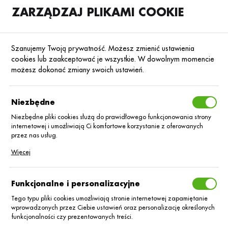
ZARZĄDZAJ PLIKAMI COOKIE
SKLEP
B2B
Szanujemy Twoją prywatność. Możesz zmienić ustawienia
cookies lub zaakceptować je wszystkie. W dowolnym momencie
możesz dokonać zmiany swoich ustawień.
Strona główna
Blog
Aktualności
Niezbędne
IGRZYSKA PLONU jęczmienia
ALEKSANDRA zakończone – 12,472
Niezbędne pliki cookies służą do prawidłowego funkcjonowania strony
t/ha!
internetowej i umożliwiają Ci komfortowe korzystanie z oferowanych
przez nas usług.
Pliki cookies odpowiadają na podejmowane przez Ciebie działania w
19.07.2023
Aktualności
Więcej
celu m.in. dostosowania Twoich ustawień preferencji prywatności,
logowania czy wypełniania formularzy. Dzięki plikom cookies strona, z
której korzystasz, może działać bez zakłóceń.
Funkcjonalne i personalizacyjne
Tego typu pliki cookies umożliwiają stronie internetowej zapamiętanie
wprowadzonych przez Ciebie ustawień oraz personalizację określonych
funkcjonalności czy prezentowanych treści.