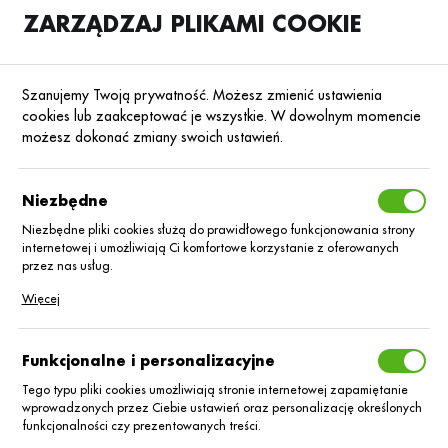
ZARZĄDZAJ PLIKAMI COOKIE
SKLEP
B2B
Szanujemy Twoją prywatność. Możesz zmienić ustawienia
cookies lub zaakceptować je wszystkie. W dowolnym momencie
możesz dokonać zmiany swoich ustawień.
Strona główna
Blog
Aktualności
Niezbędne
FoliQ Mikromix został
zakwalifikowany do Plebiscytu
Niezbędne pliki cookies służą do prawidłowego funkcjonowania strony
Izydory 2023!
internetowej i umożliwiają Ci komfortowe korzystanie z oferowanych
przez nas usług.
Pliki cookies odpowiadają na podejmowane przez Ciebie działania w
06.02.2023
Aktualności
Więcej
celu m.in. dostosowania Twoich ustawień preferencji prywatności,
logowania czy wypełniania formularzy. Dzięki plikom cookies strona, z
której korzystasz, może działać bez zakłóceń.
Funkcjonalne i personalizacyjne
Tego typu pliki cookies umożliwiają stronie internetowej zapamiętanie
wprowadzonych przez Ciebie ustawień oraz personalizację określonych
funkcjonalności czy prezentowanych treści.