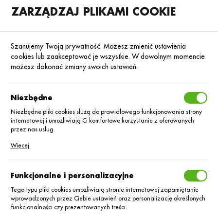
ZARZĄDZAJ PLIKAMI COOKIE
SKLEP
B2B
Szanujemy Twoją prywatność. Możesz zmienić ustawienia
cookies lub zaakceptować je wszystkie. W dowolnym momencie
możesz dokonać zmiany swoich ustawień.
Strona główna
Blog
Aktualności
Niezbędne
Spotkajmy się na Farmer
w regionach 2026 – dołącz do nas
Niezbędne pliki cookies służą do prawidłowego funkcjonowania strony
w swoim regionie!
internetowej i umożliwiają Ci komfortowe korzystanie z oferowanych
przez nas usług.
Pliki cookies odpowiadają na podejmowane przez Ciebie działania w
19.01.2026
Aktualności
Więcej
celu m.in. dostosowania Twoich ustawień preferencji prywatności,
logowania czy wypełniania formularzy. Dzięki plikom cookies strona, z
której korzystasz, może działać bez zakłóceń.
Funkcjonalne i personalizacyjne
Tego typu pliki cookies umożliwiają stronie internetowej zapamiętanie
wprowadzonych przez Ciebie ustawień oraz personalizację określonych
funkcjonalności czy prezentowanych treści.