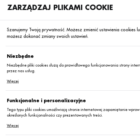
ZARZĄDZAJ PLIKAMI COOKIE
Szanujemy Twoją prywatność. Możesz zmienić ustawienia cookies 
możesz dokonać zmiany swoich ustawień.
Strona główna
Blog
Aktualności
Niezbędne
Agrii Demo 2026 – spotkajmy się
Niezbędne pliki cookies służą do prawidłowego funkcjonowania strony inter
w polu pełnym możliwości!
przez nas usług.
Pliki cookies odpowiadają na podejmowane przez Ciebie działania w celu m.
Więcej
logowania czy wypełniania formularzy. Dzięki plikom cookies strona, z które
06.05.2026
Aktualności
Funkcjonalne i personalizacyjne
Tego typu pliki cookies umożliwiają stronie internetowej zapamiętanie wpr
określonych funkcjonalności czy prezentowanych treści.
Dzięki tym plikom cookies możemy zapewnić Ci większy komfort korzystania z
Więcej
Twoich indywidualnych preferencji. Wyrażenie zgody na funkcjonalne i person
funkcji na stronie.