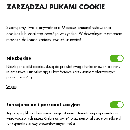
ZARZĄDZAJ PLIKAMI COOKIE
SKLEP
B2B
Szanujemy Twoją prywatność. Możesz zmienić ustawienia
cookies lub zaakceptować je wszystkie. W dowolnym momencie
możesz dokonać zmiany swoich ustawień.
Strona główna
Blog
Niezbędne
AGRIIBAZA TO REALNE WSPARCIE
ROLNIKÓW W POLU
Niezbędne pliki cookies służą do prawidłowego funkcjonowania strony
internetowej i umożliwiają Ci komfortowe korzystanie z oferowanych
przez nas usług.
17.08.2021
Aktualności
Pliki cookies odpowiadają na podejmowane przez Ciebie działania w
Więcej
celu m.in. dostosowania Twoich ustawień preferencji prywatności,
logowania czy wypełniania formularzy. Dzięki plikom cookies strona, z
której korzystasz, może działać bez zakłóceń.
Funkcjonalne i personalizacyjne
Tego typu pliki cookies umożliwiają stronie internetowej zapamiętanie
wprowadzonych przez Ciebie ustawień oraz personalizację określonych
funkcjonalności czy prezentowanych treści.