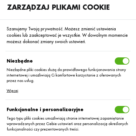
ZARZĄDZAJ PLIKAMI COOKIE
SKLEP
B2B
Szanujemy Twoją prywatność. Możesz zmienić ustawienia
cookies lub zaakceptować je wszystkie. W dowolnym momencie
możesz dokonać zmiany swoich ustawień.
Owoce i warzywa
Niezbędne
Niezbędne pliki cookies służą do prawidłowego funkcjonowania strony
internetowej i umożliwiają Ci komfortowe korzystanie z oferowanych
przez nas usług.
Pliki cookies odpowiadają na podejmowane przez Ciebie działania w
Więcej
celu m.in. dostosowania Twoich ustawień preferencji prywatności,
logowania czy wypełniania formularzy. Dzięki plikom cookies strona, z
której korzystasz, może działać bez zakłóceń.
Funkcjonalne i personalizacyjne
Tego typu pliki cookies umożliwiają stronie internetowej zapamiętanie
wprowadzonych przez Ciebie ustawień oraz personalizację określonych
funkcjonalności czy prezentowanych treści.