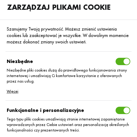
ZARZĄDZAJ PLIKAMI COOKIE
SKLEP
B2B
Szanujemy Twoją prywatność. Możesz zmienić ustawienia
cookies lub zaakceptować je wszystkie. W dowolnym momencie
możesz dokonać zmiany swoich ustawień.
Strona główna
Wyniki wyszukiwania
SORTUJ
Niezbędne
Niezbędne pliki cookies służą do prawidłowego funkcjonowania strony
internetowej i umożliwiają Ci komfortowe korzystanie z oferowanych
przez nas usług.
Pliki cookies odpowiadają na podejmowane przez Ciebie działania w
Więcej
celu m.in. dostosowania Twoich ustawień preferencji prywatności,
logowania czy wypełniania formularzy. Dzięki plikom cookies strona, z
której korzystasz, może działać bez zakłóceń.
Funkcjonalne i personalizacyjne
Tego typu pliki cookies umożliwiają stronie internetowej zapamiętanie
wprowadzonych przez Ciebie ustawień oraz personalizację określonych
funkcjonalności czy prezentowanych treści.