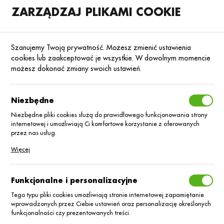
ZARZĄDZAJ PLIKAMI COOKIE
SKLEP
B2B
Szanujemy Twoją prywatność. Możesz zmienić ustawienia
cookies lub zaakceptować je wszystkie. W dowolnym momencie
możesz dokonać zmiany swoich ustawień.
Strona główna
Preparaty biologiczne i stymulatory rozwoju roślin
Preparaty bio
Poprzedni
Następny
Niezbędne
Niezbędne pliki cookies służą do prawidłowego funkcjonowania strony
internetowej i umożliwiają Ci komfortowe korzystanie z oferowanych
PREPARATY BIOLOGICZNE
przez nas usług.
Exodus/5L
Pliki cookies odpowiadają na podejmowane przez Ciebie działania w
Więcej
celu m.in. dostosowania Twoich ustawień preferencji prywatności,
logowania czy wypełniania formularzy. Dzięki plikom cookies strona, z
której korzystasz, może działać bez zakłóceń.
Funkcjonalne i personalizacyjne
Tego typu pliki cookies umożliwiają stronie internetowej zapamiętanie
wprowadzonych przez Ciebie ustawień oraz personalizację określonych
funkcjonalności czy prezentowanych treści.