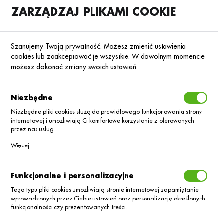
ZARZĄDZAJ PLIKAMI COOKIE
SKLEP
B2B
Szanujemy Twoją prywatność. Możesz zmienić ustawienia
cookies lub zaakceptować je wszystkie. W dowolnym momencie
możesz dokonać zmiany swoich ustawień.
Strona główna
Preparaty biologiczne i stymulatory rozwoju roślin
Preparaty bio
Poprzedni
Następny
Niezbędne
Niezbędne pliki cookies służą do prawidłowego funkcjonowania strony
internetowej i umożliwiają Ci komfortowe korzystanie z oferowanych
PREPARATY BIOLOGICZNE
przez nas usług.
Custos Pro/1 kg
Pliki cookies odpowiadają na podejmowane przez Ciebie działania w
Więcej
celu m.in. dostosowania Twoich ustawień preferencji prywatności,
logowania czy wypełniania formularzy. Dzięki plikom cookies strona, z
której korzystasz, może działać bez zakłóceń.
Funkcjonalne i personalizacyjne
Tego typu pliki cookies umożliwiają stronie internetowej zapamiętanie
wprowadzonych przez Ciebie ustawień oraz personalizację określonych
funkcjonalności czy prezentowanych treści.