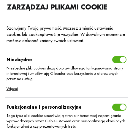
ZARZĄDZAJ PLIKAMI COOKIE
SKLEP
B2B
Szanujemy Twoją prywatność. Możesz zmienić ustawienia
cookies lub zaakceptować je wszystkie. W dowolnym momencie
możesz dokonać zmiany swoich ustawień.
Strona główna
Blog
Promocje
Niezbędne
Nawożenie dolistne zbóż w fazie
liścia flagowego i innych fazach
Niezbędne pliki cookies służą do prawidłowego funkcjonowania strony
rozwojowych zbóż
internetowej i umożliwiają Ci komfortowe korzystanie z oferowanych
przez nas usług.
Pliki cookies odpowiadają na podejmowane przez Ciebie działania w
15.09.2025
Baza wiedzy
Więcej
celu m.in. dostosowania Twoich ustawień preferencji prywatności,
logowania czy wypełniania formularzy. Dzięki plikom cookies strona, z
której korzystasz, może działać bez zakłóceń.
Funkcjonalne i personalizacyjne
Tego typu pliki cookies umożliwiają stronie internetowej zapamiętanie
wprowadzonych przez Ciebie ustawień oraz personalizację określonych
funkcjonalności czy prezentowanych treści.