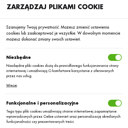
ZARZĄDZAJ PLIKAMI COOKIE
SKLEP
B2B
Szanujemy Twoją prywatność. Możesz zmienić ustawienia
cookies lub zaakceptować je wszystkie. W dowolnym momencie
możesz dokonać zmiany swoich ustawień.
Strona główna
Blog
Mówią o nas
Niezbędne
PROMOCJA: KUP produkt
SHEPHERD, CANOPY, PRABHA i
Niezbędne pliki cookies służą do prawidłowego funkcjonowania strony
odbierz nagrody!
internetowej i umożliwiają Ci komfortowe korzystanie z oferowanych
przez nas usług.
Pliki cookies odpowiadają na podejmowane przez Ciebie działania w
16.03.2026
Promocje
Więcej
celu m.in. dostosowania Twoich ustawień preferencji prywatności,
logowania czy wypełniania formularzy. Dzięki plikom cookies strona, z
której korzystasz, może działać bez zakłóceń.
Funkcjonalne i personalizacyjne
Tego typu pliki cookies umożliwiają stronie internetowej zapamiętanie
wprowadzonych przez Ciebie ustawień oraz personalizację określonych
funkcjonalności czy prezentowanych treści.