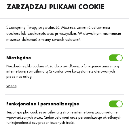
ZARZĄDZAJ PLIKAMI COOKIE
SKLEP
B2B
Szanujemy Twoją prywatność. Możesz zmienić ustawienia
cookies lub zaakceptować je wszystkie. W dowolnym momencie
możesz dokonać zmiany swoich ustawień.
Strona główna
Blog
Baza wiedzy
Niezbędne
foliQ rośnie! Nowa witryna
internetowa i odświeżona
Niezbędne pliki cookies służą do prawidłowego funkcjonowania strony
etykieta produktowa
internetowej i umożliwiają Ci komfortowe korzystanie z oferowanych
przez nas usług.
Pliki cookies odpowiadają na podejmowane przez Ciebie działania w
08.07.2025
Aktualności
Więcej
celu m.in. dostosowania Twoich ustawień preferencji prywatności,
logowania czy wypełniania formularzy. Dzięki plikom cookies strona, z
której korzystasz, może działać bez zakłóceń.
Funkcjonalne i personalizacyjne
Tego typu pliki cookies umożliwiają stronie internetowej zapamiętanie
wprowadzonych przez Ciebie ustawień oraz personalizację określonych
funkcjonalności czy prezentowanych treści.