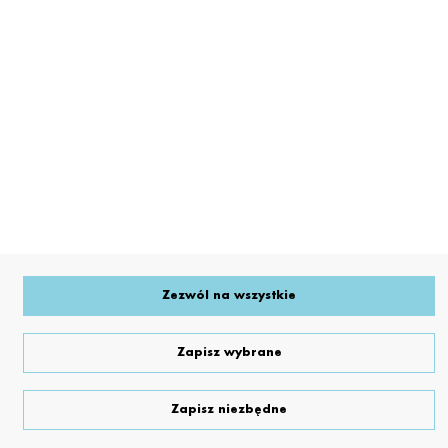
Zezwól na wszystkie
Numer produktu: 11579
■
Fraxial 50 EC/1L
Zapisz wybrane
Zapisz niezbędne