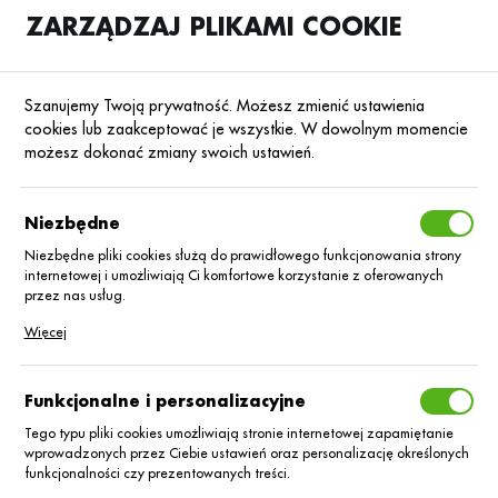
ZARZĄDZAJ PLIKAMI COOKIE
SKLEP
B2B
Szanujemy Twoją prywatność. Możesz zmienić ustawienia
cookies lub zaakceptować je wszystkie. W dowolnym momencie
możesz dokonać zmiany swoich ustawień.
Strona główna
Środki ochrony roślin
ŚOR
KATEGORIE
SORTUJ
Niezbędne
Niezbędne pliki cookies służą do prawidłowego funkcjonowania strony
internetowej i umożliwiają Ci komfortowe korzystanie z oferowanych
ŚOR
przez nas usług.
Pliki cookies odpowiadają na podejmowane przez Ciebie działania w
Więcej
celu m.in. dostosowania Twoich ustawień preferencji prywatności,
logowania czy wypełniania formularzy. Dzięki plikom cookies strona, z
której korzystasz, może działać bez zakłóceń.
Funkcjonalne i personalizacyjne
Tego typu pliki cookies umożliwiają stronie internetowej zapamiętanie
wprowadzonych przez Ciebie ustawień oraz personalizację określonych
funkcjonalności czy prezentowanych treści.